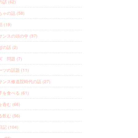
話 (62)
ゃの話 (58)
 (19)
ンスの頭の中 (37)
の話 (2)
 問題 (7)
ツの話題 (11)
サンス修道院時代の話 (27)
を食べる (61)
呑む (66)
飲む (56)
記 (104)