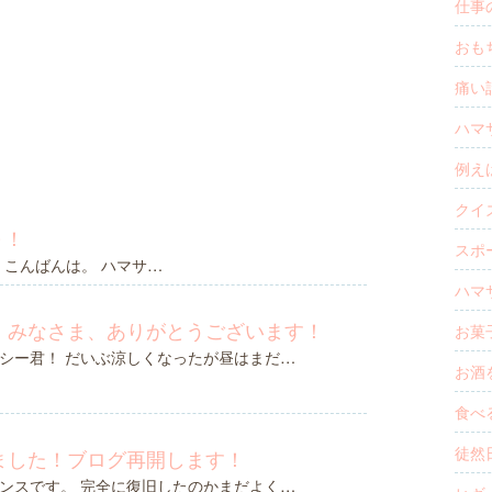
仕事の
おもち
痛い話
ハマサ
例えば
クイズ
～！
スポー
。こんばんは。 ハマサ…
ハマ
！みなさま、ありがとうございます！
お菓子
シー君！ だいぶ涼しくなったが昼はまだ…
お酒を
食べる
徒然日
ました！ブログ再開します！
ンスです。 完全に復旧したのかまだよく…