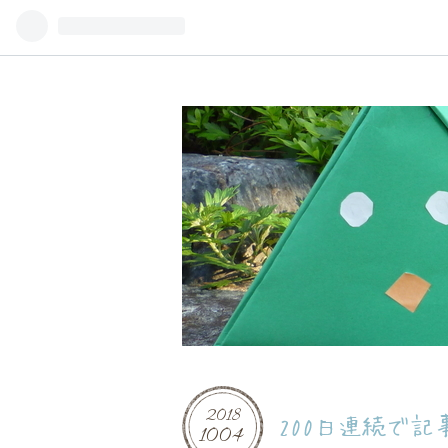
2018
200日連続で記
10
04