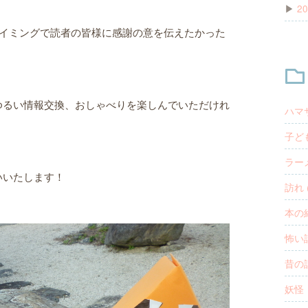
▶
20
タイミングで読者の皆様に感謝の意を伝えたかった
ゆるい情報交換、おしゃべりを楽しんでいただけれ
ハマ
子ども
ラーメ
いいたします！
訪れ (
本の紹
怖い話
昔の話
妖怪・