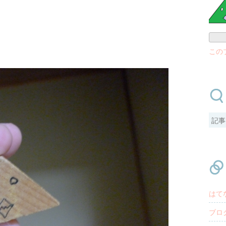
この
はて
ブロ