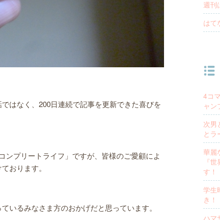
週刊
はて
4コ
ではなく、200日連続で記事を更新できた喜びを
ャン
次男
とラ
華麗
スコンプリートライフ」ですが、皆様のご愛顧によ
『世
けております。
す！
学生
き！
っているみなさま方のおかげだと思っています。
ハマ