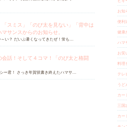
ヒギー
お知ら
便利道
！「スミス」「のび太を見ない」「背中は
ハマサンスからのお知らせ。
健康が
か～い？ だいぶ暑くなってきたぜ！蛍も…
ハマサ
お笑い
の会話！そして４コマ！「のび太と格闘
料理を
シー君！ さっき年賀状書き終えたハマサ…
テレビ
うどん
カード
三国志
カード
モン