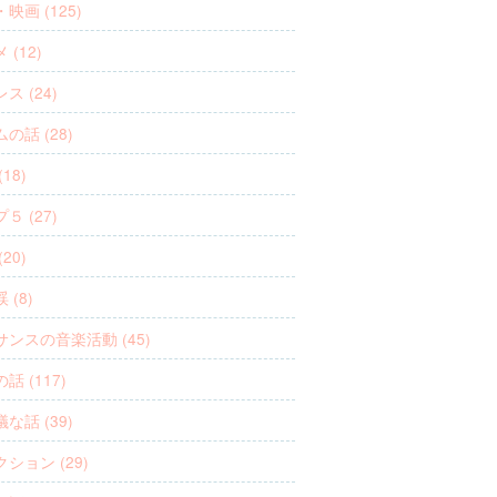
映画 (125)
 (12)
ス (24)
の話 (28)
18)
５ (27)
20)
 (8)
ンスの音楽活動 (45)
話 (117)
な話 (39)
ション (29)