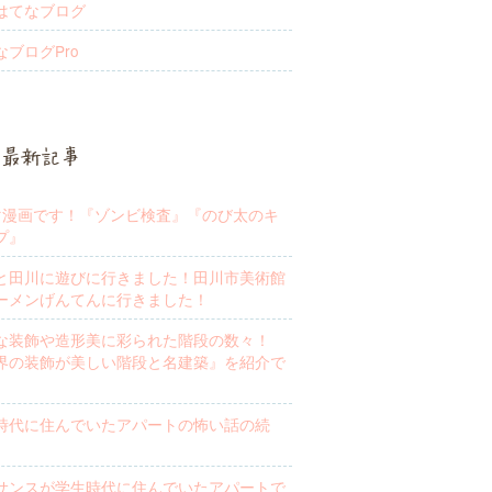
はてなブログ
なブログPro
最新記事
マ漫画です！『ゾンビ検査』『のび太のキ
プ』
と田川に遊びに行きました！田川市美術館
ーメンげんてんに行きました！
な装飾や造形美に彩られた階段の数々！
界の装飾が美しい階段と名建築』を紹介で
時代に住んでいたアパートの怖い話の続
サンスが学生時代に住んでいたアパートで