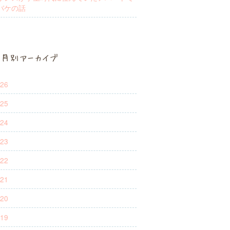
バケの話
月別アーカイブ
26
25
24
23
22
21
20
19