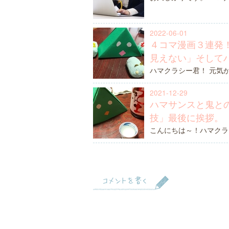
2022-06-01
４コマ漫画３連発
見えない」そして
ハマクラシー君！ 元気
2021-12-29
ハマサンスと鬼と
技」最後に挨拶。
こんにちは～！ハマクラ
コメントを書く