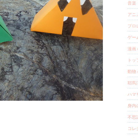
音楽・
アニメ
プロレ
ゲーム
漫画 (
トップ
動物 (
耶馬渓
ハマサ
身内の
不思議
コレク